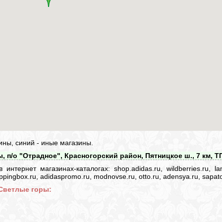
ины, синий - иные магазины.
, п/о "Отрадное", Красногорский район, Пятницкое ш., 7 км, Т
нтернет магазинах-каталогах: shop.adidas.ru, wildberries.ru, lam
 shoppingbox.ru, adidaspromo.ru, modnovse.ru, otto.ru, adensya.ru, sapato
 Светлые горы: