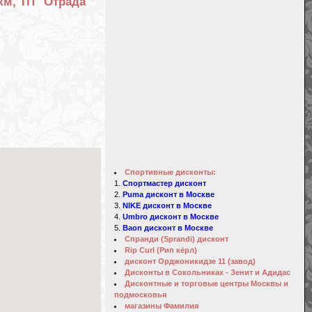
км, ТП "Отрада"
Спортивные дисконты:
Спортмастер дисконт
Puma дисконт в Москве
NIKE дисконт в Москве
Umbro дисконт в Москве
Baon дисконт в Москве
Спранди (Sprandi) дисконт
Rip Curl (Рип кёрл)
дисконт Орджоникидзе 11 (завод)
Дисконты в Сокольниках - Зенит и Адидас
Дисконтные и торговые центры Москвы и
подмосковья
магазины Фамилия