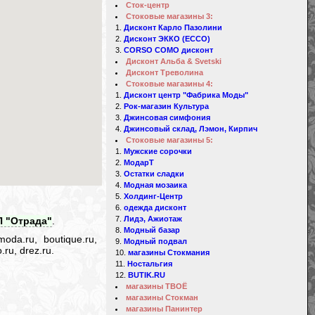
Сток-центр
Стоковые магазины 3:
Дисконт Карло Пазолини
Дисконт ЭККО (ECCO)
CORSO COMO дисконт
Дисконт Альба & Svetski
Дисконт Треволина
Стоковые магазины 4:
Дисконт центр "Фабрика Моды"
Рок-магазин Культура
Джинсовая симфония
Джинсовый склад, Лэмон, Кирпич
Стоковые магазины 5:
Мужские сорочки
МодарТ
Остатки сладки
Модная мозаика
Холдинг-Центр
одежда дисконт
Лидэ, Ажиотаж
П "Отрада"
.
Модный базар
oda.ru, boutique.ru,
Модный подвал
.ru, drez.ru.
магазины Стокмания
Ностальгия
BUTIK.RU
магазины ТВОЁ
магазины Стокман
магазины Панинтер