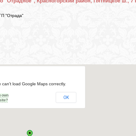
о "Отрадное", Красногорский район, Пятницкое ш., 7 
 ТП "Отрада"
 can't load Google Maps correctly.
u own
OK
site?