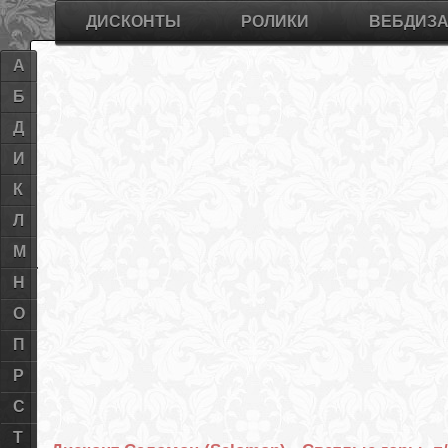
ДИСКОНТЫ
РОЛИКИ
ВЕБДИЗ
А
Б
Д
И
К
Л
М
Н
О
П
Р
С
Т