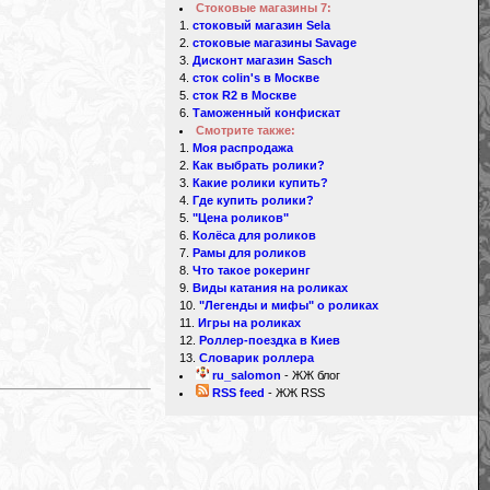
Стоковые магазины 7:
стоковый магазин Sela
стоковые магазины Savage
Дисконт магазин Sasch
сток colin's в Москве
сток R2 в Москве
Таможенный конфискат
Смотрите также:
Моя распродажа
Как выбрать ролики?
Какие ролики купить?
Где купить ролики?
"Цена роликов"
Колёса для роликов
d
Рамы для роликов
Что такое рокеринг
Виды катания на роликах
"Легенды и мифы" о роликах
Игры на роликах
Роллер-поездка в Киев
Словарик роллера
ru_salomon
- ЖЖ блог
RSS feed
- ЖЖ RSS