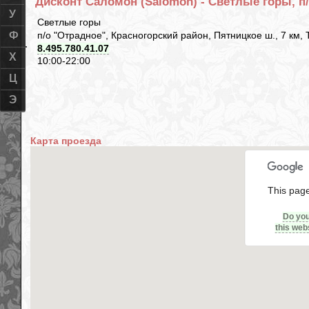
Дисконт Саломон (Salomon) - Светлые горы, п/
У
Светлые горы
п/о "Отрадное", Красногорский район, Пятницкое ш., 7 км,
Ф
8.495.780.41.07
Х
10:00-22:00
Ц
Э
Карта проезда
This page
Do yo
this web