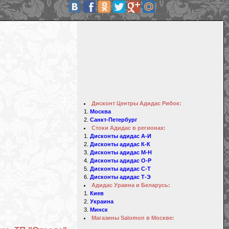
Дисконт Центры Адидас Рибок:
Москва
Санкт-Петербург
Стоки Адидас в регионах:
Дисконты адидас А-И
Дисконты адидас К-К
Дисконты адидас М-Н
Дисконты адидас О-Р
Дисконты адидас С-Т
Дисконты адидас Т-Э
Адидас Ураина и Беларусь:
Киев
Украина
Минск
Магазины Salomon в Москве: