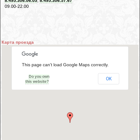
8.495.306.06.05
,
8.495.306.57.67
09.00-22.00
Карта проезда
This page can't load Google Maps correctly.
Do you own
OK
this website?