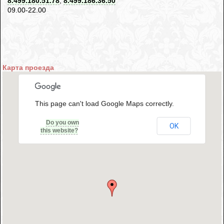
8.499.180.51.78
,
8.499.186.36.50
09.00-22.00
Карта проезда
This page can't load Google Maps correctly.
Do you own
OK
this website?