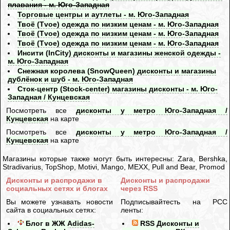
плавания - м. Юго-Западная
Торговые центры и аутлеты - м. Юго-Западная
Твоё (Tvoe) одежда по низким ценам - м. Юго-Западная
Твоё (Tvoe) одежда по низким ценам - м. Юго-Западная
Твоё (Tvoe) одежда по низким ценам - м. Юго-Западная
Инсити (InCity) дисконты и магазины женской одежды -
м. Юго-Западная
Снежная королева (SnowQueen) дисконты и магазины
дублёнок и шуб - м. Юго-Западная
Сток-центр (Stock-center) магазины дисконты - м. Юго-
Западная / Кунцевская
Посмотреть все
дисконты у метро Юго-Западная /
Кунцевская
на карте
Посмотреть все
дисконты у метро Юго-Западная /
Кунцевская
на карте
Магазины которые также могут быть интересны: Zara, Bershka,
Stradivarius, TopShop, Motivi, Mango, MEXX, Pull and Bear, Promod
Дисконты и распродажи в
Дисконты и распродажи
социальных сетях и блогах
через RSS
Вы можете узнавать новости
Подписывайтесть на РСС
сайта в социальных сетях:
ленты:
Блог в ЖЖ Adidas-
RSS Дисконты и