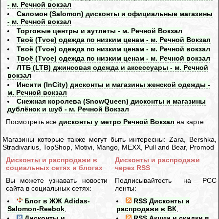
- м. Речной вокзал
Саломон (Salomon) дисконты и официальные магазины
- м. Речной вокзал
Торговые центры и аутлеты - м. Речной Вокзал
Твоё (Tvoe) одежда по низким ценам - м. Речной Вокзал
Твоё (Tvoe) одежда по низким ценам - м. Речной вокзал
Твоё (Tvoe) одежда по низким ценам - м. Речной вокзал
ЛТБ (LTB) джинсовая одежда и аксессуары - м. Речной
вокзал
Инсити (InCity) дисконты и магазины женской одежды -
м. Речной вокзал
Снежная королева (SnowQueen) дисконты и магазины
дублёнок и шуб - м. Речной Вокзал
Посмотреть все
дисконты у метро Речной Вокзал
на карте
Магазины которые также могут быть интересны: Zara, Bershka,
Stradivarius, TopShop, Motivi, Mango, MEXX, Pull and Bear, Promod
Дисконты и распродажи в
Дисконты и распродажи
социальных сетях и блогах
через RSS
Вы можете узнавать новости
Подписывайтесть на РСС
сайта в социальных сетях:
ленты:
Блог в ЖЖ Adidas-
RSS Дисконты и
Salomon-Reebok
,
распродажи в ВК
,
Дисконты и
RSS Акции и скидки в