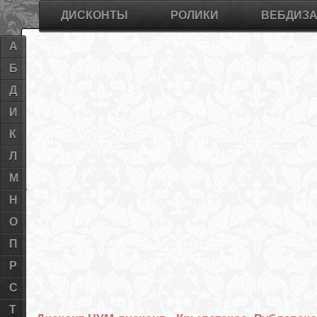
ДИСКОНТЫ
РОЛИКИ
ВЕБДИЗ
А
Б
Д
И
К
Л
М
Н
О
П
Р
С
Т