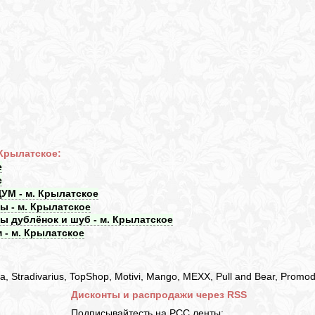
 Крылатское:
е
е
УМ - м. Крылатское
ы - м. Крылатское
ы дублёнок и шуб - м. Крылатское
 - м. Крылатское
 Stradivarius, TopShop, Motivi, Mango, MEXX, Pull and Bear, Promo
Дисконты и распродажи через RSS
Подписывайтесть на РСС ленты: