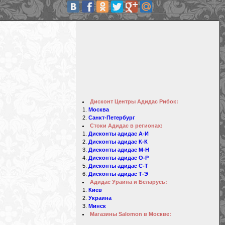
Дисконт Центры Адидас Рибок:
Москва
Санкт-Петербург
Стоки Адидас в регионах:
Дисконты адидас А-И
Дисконты адидас К-К
Дисконты адидас М-Н
Дисконты адидас О-Р
Дисконты адидас С-Т
Дисконты адидас Т-Э
Адидас Ураина и Беларусь:
Киев
Украина
Минск
Магазины Salomon в Москве: