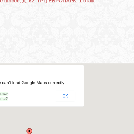
е шоссе, д. 62, ТРЦ ЕВРОПАРК. 1 этаж
 can't load Google Maps correctly.
u own
OK
site?