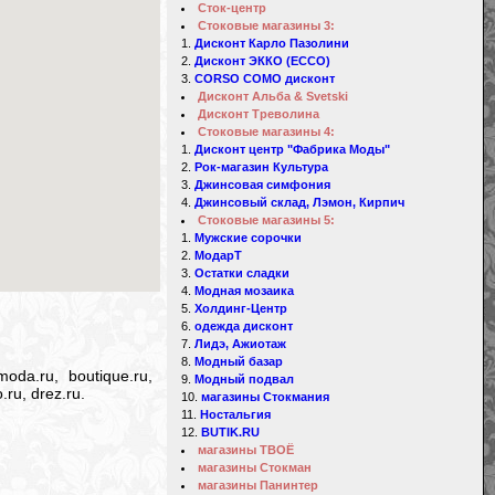
Сток-центр
Стоковые магазины 3:
Дисконт Карло Пазолини
Дисконт ЭККО (ECCO)
CORSO COMO дисконт
Дисконт Альба & Svetski
Дисконт Треволина
Стоковые магазины 4:
Дисконт центр "Фабрика Моды"
Рок-магазин Культура
Джинсовая симфония
Джинсовый склад, Лэмон, Кирпич
Стоковые магазины 5:
Мужские сорочки
МодарТ
Остатки сладки
Модная мозаика
Холдинг-Центр
одежда дисконт
Лидэ, Ажиотаж
Модный базар
oda.ru, boutique.ru,
Модный подвал
.ru, drez.ru.
магазины Стокмания
Ностальгия
BUTIK.RU
магазины ТВОЁ
магазины Стокман
магазины Панинтер