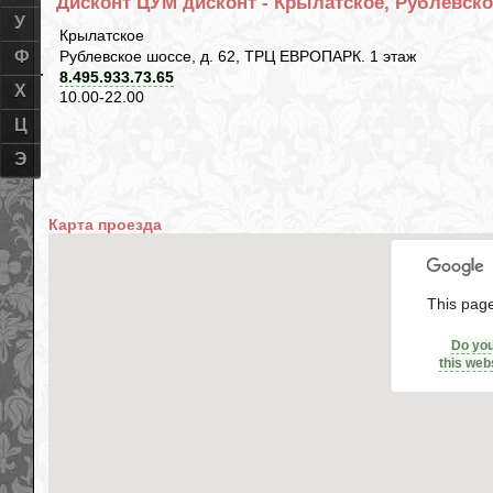
Дисконт ЦУМ дисконт - Крылатское, Рублевско
У
Крылатское
Рублевское шоссе, д. 62, ТРЦ ЕВРОПАРК. 1 этаж
Ф
8.495.933.73.65
Х
10.00-22.00
Ц
Э
Карта проезда
This page
Do yo
this web