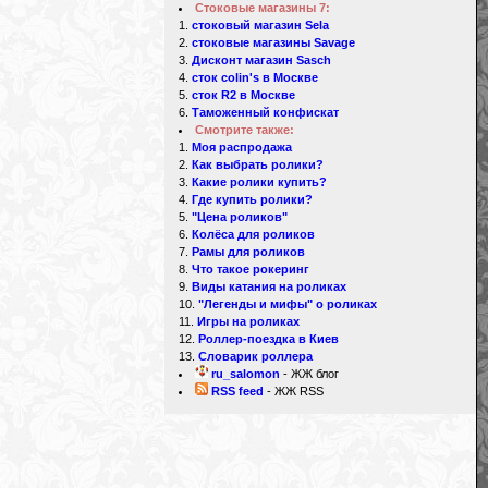
Стоковые магазины 7:
стоковый магазин Sela
стоковые магазины Savage
Дисконт магазин Sasch
сток colin's в Москве
сток R2 в Москве
Таможенный конфискат
Смотрите также:
Моя распродажа
Как выбрать ролики?
Какие ролики купить?
Где купить ролики?
"Цена роликов"
Колёса для роликов
Рамы для роликов
Что такое рокеринг
Виды катания на роликах
"Легенды и мифы" о роликах
Игры на роликах
Роллер-поездка в Киев
Словарик роллера
ru_salomon
- ЖЖ блог
RSS feed
- ЖЖ RSS
d