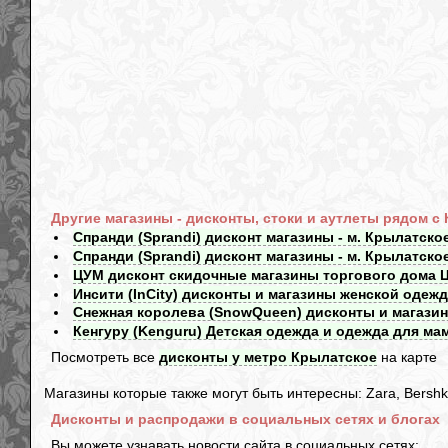
Другие магазины - дисконты, стоки и аутлеты рядом с
Спранди (Sprandi) дисконт магазины - м. Крылатско
Спранди (Sprandi) дисконт магазины - м. Крылатско
ЦУМ дисконт скидочные магазины торгового дома Ц
Инсити (InCity) дисконты и магазины женской одежд
Снежная королева (SnowQueen) дисконты и магазин
Кенгуру (Kenguru) Детская одежда и одежда для мам
Посмотреть все
дисконты у метро Крылатское
на карте
Магазины которые также могут быть интересны: Zara, Bershka,
Дисконты и распродажи в социальных сетях и блогах
Вы можете узнавать новости сайта в социальных сетях: