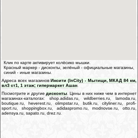
Клик по карте активирует колёсико мышки.
Красный маркер - дисконты, зелёный - официальные магазины,
синий - иные магазины.
Адреса всех магазинов
Инсити (InCity) - Мытищи, МКАД 84 км,
вл3 ст1, 1 этаж; гипермаркет Ашан
.
Посмотрите и другие
дисконты
. Цены в них ниже чем в интернет
магазинах-каталогах: shop.adidas.ru, wildberries.ru, lamoda.ru,
boutique.ru, heverest.ru, olimpstar.ru, butik.ru, cityliner.ru, profi-
sport.ru, shoppingbox.ru, adidaspromo.ru, modnovse.ru, otto.ru,
adensya.ru, sapato.ru, drez.ru.