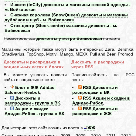
Инсити (InCity) дисконты и магазины женской одежды -
м. Войковская
Снежная королева (SnowQueen) дисконты и магазины
дублёнок и шуб - м. Войковская
Сток-центр (Stock-center) магазины дисконты - м.
Войковская
Посмотреть все
дисконты у метро Войковская
на карте
Магазины которые также могут быть интересны: Zara, Bershka,
Stradivarius, TopShop, Motivi, Mango, MEXX, Pull and Bear, Promod
Дисконты и распродажи в
Дисконты и распродажи
социальных сетях и блогах
через RSS
Вы можете узнавать новости
Подписывайтесть на РСС
сайта в социальных сетях:
ленты:
Блог в ЖЖ Adidas-
RSS Дисконты и
Salomon-Reebok
,
распродажи в ВК
,
Дисконты и
RSS Акции и скидки в
распродажи - группа в ВК
,
Адидас-Рибок
,
Акции и скидки
RSS Дисконты и
Адидас-Рибок - группа в ВК
распродажи в ЖЖ
.
.
Для истории, этот сайт возник из поста в
ЖЖ
.
Стоки, дисконты и аутлеты. 2008 - 2009 - 2010 - 2011 - 2012 -