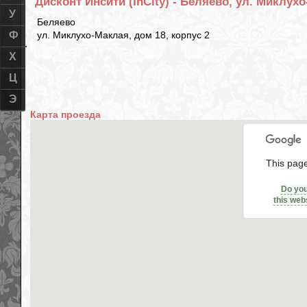
Дисконт Инсити (InCity) - Беляево, ул. Миклухо
У
Беляево
ул. Миклухо-Маклая, дом 18, корпус 2
Ф
Х
Ц
Э
Карта проезда
This page
Do yo
this web