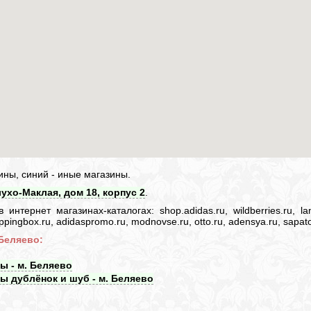
ины, синий - иные магазины.
лухо-Маклая, дом 18, корпус 2
.
нтернет магазинах-каталогах: shop.adidas.ru, wildberries.ru, lam
 shoppingbox.ru, adidaspromo.ru, modnovse.ru, otto.ru, adensya.ru, sapato
 Беляево:
ы - м. Беляево
ы дублёнок и шуб - м. Беляево