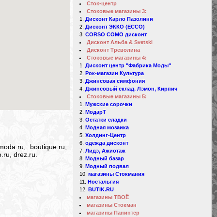
Сток-центр
Стоковые магазины 3:
Дисконт Карло Пазолини
Дисконт ЭККО (ECCO)
CORSO COMO дисконт
Дисконт Альба & Svetski
Дисконт Треволина
Стоковые магазины 4:
Дисконт центр "Фабрика Моды"
Рок-магазин Культура
Джинсовая симфония
Джинсовый склад, Лэмон, Кирпич
Стоковые магазины 5:
Мужские сорочки
МодарТ
Остатки сладки
Модная мозаика
Холдинг-Центр
одежда дисконт
oda.ru, boutique.ru,
Лидэ, Ажиотаж
.ru, drez.ru.
Модный базар
Модный подвал
магазины Стокмания
Ностальгия
BUTIK.RU
магазины ТВОЁ
магазины Стокман
магазины Панинтер