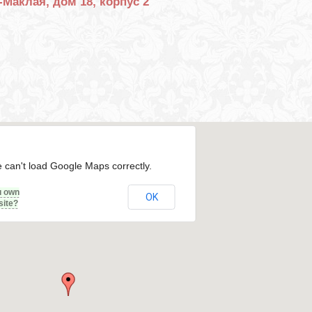
-Маклая, дом 18, корпус 2
 can't load Google Maps correctly.
u own
OK
site?