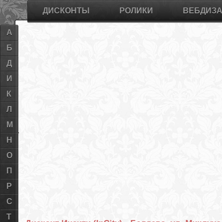
ДИСКОНТЫ
РОЛИКИ
ВЕБДИЗ
А
Б
Д
И
К
Л
М
Н
О
П
Р
С
Т