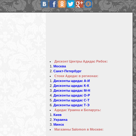
Дисконт Центры Адидас Рибок:
Москва
Санкт-Петербург
Стоки Адидас в регионах:
Дисконты адидас А-И
Дисконты адидас К-К
Дисконты адидас М-Н
Дисконты адидас О-Р
Дисконты адидас С-Т
Дисконты адидас Т-Э
Адидас Ураина и Беларусь:
Киев
Украина
Минск
Магазины Salomon в Москве: