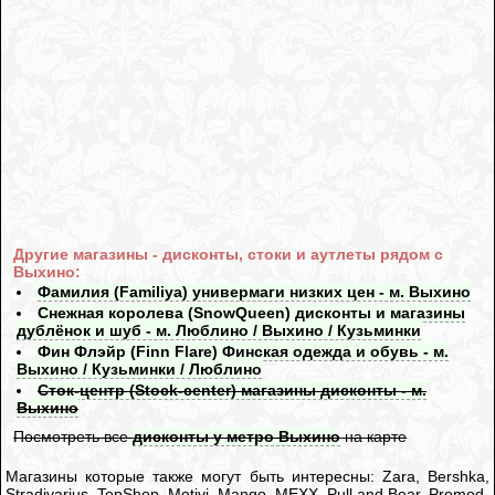
Другие магазины - дисконты, стоки и аутлеты рядом с
Выхино:
Фамилия (Familiya) универмаги низких цен - м. Выхино
Снежная королева (SnowQueen) дисконты и магазины
дублёнок и шуб - м. Люблино / Выхино / Кузьминки
Фин Флэйр (Finn Flare) Финская одежда и обувь - м.
Выхино / Кузьминки / Люблино
Сток-центр (Stock-center) магазины дисконты - м.
Выхино
Посмотреть все
дисконты у метро Выхино
на карте
Магазины которые также могут быть интересны: Zara, Bershka,
Stradivarius, TopShop, Motivi, Mango, MEXX, Pull and Bear, Promod