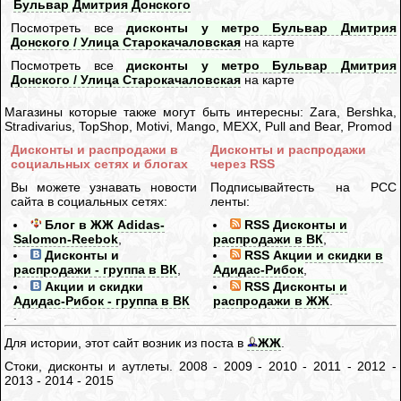
Бульвар Дмитрия Донского
Посмотреть все
дисконты у метро Бульвар Дмитрия
Донского / Улица Старокачаловская
на карте
Посмотреть все
дисконты у метро Бульвар Дмитрия
Донского / Улица Старокачаловская
на карте
Магазины которые также могут быть интересны: Zara, Bershka,
Stradivarius, TopShop, Motivi, Mango, MEXX, Pull and Bear, Promod
Дисконты и распродажи в
Дисконты и распродажи
социальных сетях и блогах
через RSS
Вы можете узнавать новости
Подписывайтесть на РСС
сайта в социальных сетях:
ленты:
Блог в ЖЖ Adidas-
RSS Дисконты и
Salomon-Reebok
,
распродажи в ВК
,
Дисконты и
RSS Акции и скидки в
распродажи - группа в ВК
,
Адидас-Рибок
,
Акции и скидки
RSS Дисконты и
Адидас-Рибок - группа в ВК
распродажи в ЖЖ
.
.
Для истории, этот сайт возник из поста в
ЖЖ
.
Стоки, дисконты и аутлеты. 2008 - 2009 - 2010 - 2011 - 2012 -
2013 - 2014 - 2015