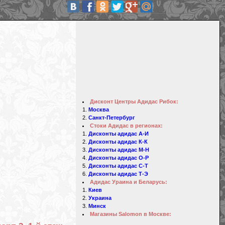
Дисконт Центры Адидас Рибок:
Москва
Санкт-Петербург
Стоки Адидас в регионах:
Дисконты адидас А-И
Дисконты адидас К-К
Дисконты адидас М-Н
Дисконты адидас О-Р
Дисконты адидас С-Т
Дисконты адидас Т-Э
Адидас Ураина и Беларусь:
Киев
Украина
Минск
Магазины Salomon в Москве: