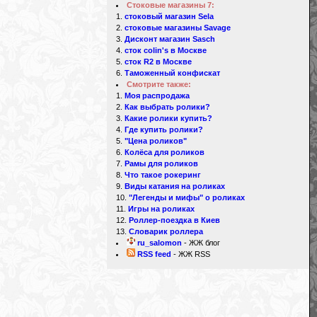
Стоковые магазины 7:
стоковый магазин Sela
стоковые магазины Savage
Дисконт магазин Sasch
сток colin's в Москве
сток R2 в Москве
Таможенный конфискат
Смотрите также:
Моя распродажа
Как выбрать ролики?
Какие ролики купить?
Где купить ролики?
"Цена роликов"
Колёса для роликов
Рамы для роликов
Что такое рокеринг
Виды катания на роликах
"Легенды и мифы" о роликах
Игры на роликах
Роллер-поездка в Киев
Словарик роллера
ru_salomon
- ЖЖ блог
RSS feed
- ЖЖ RSS