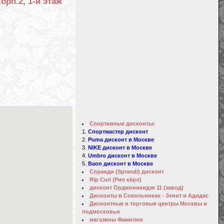
орп.2, 1-й этаж
Спортивные дисконты:
Спортмастер дисконт
Puma дисконт в Москве
NIKE дисконт в Москве
Umbro дисконт в Москве
Baon дисконт в Москве
Спранди (Sprandi) дисконт
Rip Curl (Рип кёрл)
дисконт Орджоникидзе 11 (завод)
Дисконты в Сокольниках - Зенит и Адидас
Дисконтные и торговые центры Москвы и
подмосковья
магазины Фамилия