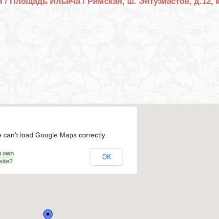
 / Площадь Ильича / Римская, ш. Энтузиастов, д.12, к
 can't load Google Maps correctly.
u own
OK
site?