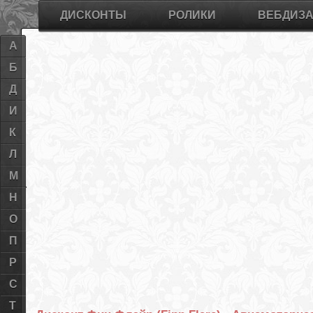
ДИСКОНТЫ
РОЛИКИ
ВЕБДИЗ
А
Б
Д
И
К
Л
М
Н
О
П
Р
С
Т