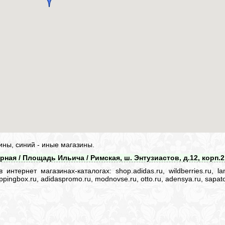
ины, синий - иные магазины.
рная / Площадь Ильича / Римская, ш. Энтузиастов, д.12, корп.2
нтернет магазинах-каталогах: shop.adidas.ru, wildberries.ru, lam
 shoppingbox.ru, adidaspromo.ru, modnovse.ru, otto.ru, adensya.ru, sapato