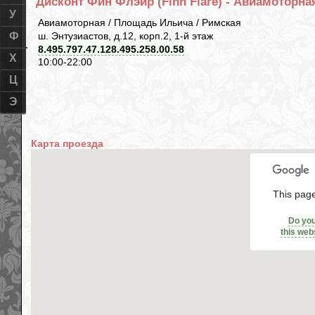
Дисконт Фин Флэйр (Finn Flare) - Авиамоторная
У
Авиамоторная / Площадь Ильича / Римская
ш. Энтузиастов, д.12, корп.2, 1-й этаж
Ф
8.495.797.47.128.495.258.00.58
Х
10:00-22:00
Ц
Э
Карта проезда
This page
Do yo
this web