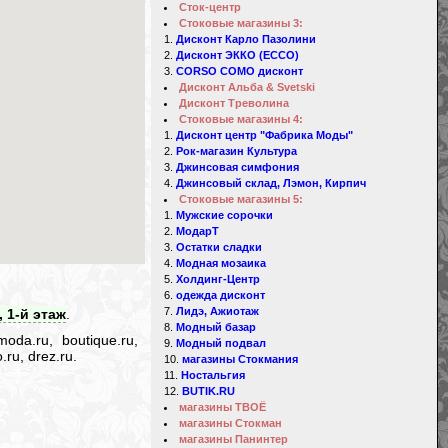
Сток-центр
Стоковые магазины 3:
Дисконт Карло Пазолини
Дисконт ЭККО (ECCO)
CORSO COMO дисконт
Дисконт Альба & Svetski
Дисконт Треволина
Стоковые магазины 4:
Дисконт центр "Фабрика Моды"
Рок-магазин Культура
Джинсовая симфония
Джинсовый склад, Лэмон, Кирпич
Стоковые магазины 5:
Мужские сорочки
МодарТ
Остатки сладки
Модная мозаика
Холдинг-Центр
одежда дисконт
Лидэ, Ажиотаж
, 1-й этаж
.
Модный базар
oda.ru, boutique.ru,
Модный подвал
.ru, drez.ru.
магазины Стокмания
Ностальгия
BUTIK.RU
магазины ТВОЁ
магазины Стокман
магазины Панинтер