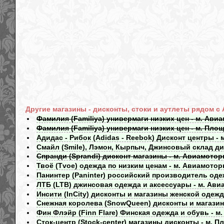
Другие магазины - дисконты, стоки и аутлеты рядом с
Фамилия (Familiya) универмаги низких цен - м. Ави
Фамилия (Familiya) универмаги низких цен - м. Пло
Адидас - Рибок (Adidas - Reebok) Дисконт центры -
Смайл (Smile), Лэмон, Кырпыч, Джинсовый склад ди
Спранди (Sprandi) дисконт магазины - м. Авиамотор
Твоё (Tvoe) одежда по низким ценам - м. Авиамотор
Панинтер (Paninter) российский производитель оде
ЛТБ (LTB) джинсовая одежда и аксессуары - м. Ави
Инсити (InCity) дисконты и магазины женской одеж
Снежная королева (SnowQueen) дисконты и магазин
Фин Флэйр (Finn Flare) Финская одежда и обувь - м
Сток-центр (Stock-center) магазины дисконты - м. 