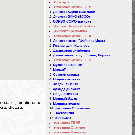
Сток-центр
Стоковые магазины 3:
Дисконт Карло Пазолини
Дисконт ЭККО (ECCO)
CORSO COMO дисконт
Дисконт Альба & Svetski
Дисконт Треволина
Стоковые магазины 4:
Дисконт центр "Фабрика Моды"
Рок-магазин Культура
Джинсовая симфония
Джинсовый склад, Лэмон, Кирпич
Стоковые магазины 5:
Мужские сорочки
МодарТ
Остатки сладки
Модная мозаика
Холдинг-Центр
одежда дисконт
Лидэ, Ажиотаж
Модный базар
oda.ru, boutique.ru,
Модный подвал
.ru, drez.ru.
магазины Стокмания
Ностальгия
BUTIK.RU
магазины ТВОЁ
магазины Стокман
магазины Панинтер