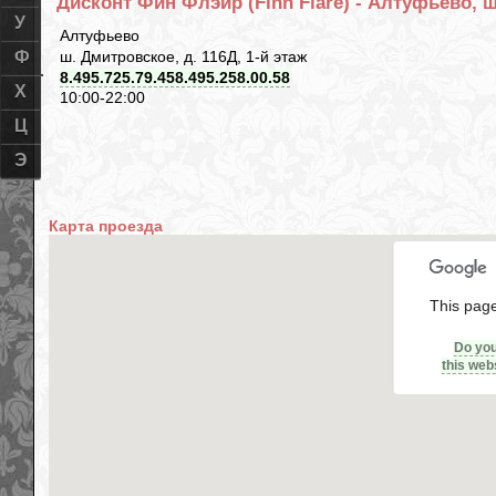
Дисконт Фин Флэйр (Finn Flare) - Алтуфьево, ш
У
Алтуфьево
ш. Дмитровское, д. 116Д, 1-й этаж
Ф
8.495.725.79.458.495.258.00.58
Х
10:00-22:00
Ц
Э
Карта проезда
This page
Do yo
this web