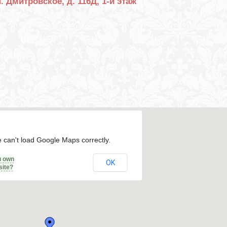
. Дмитровское, д. 116Д, 1-й этаж
 can't load Google Maps correctly.
u own
OK
site?