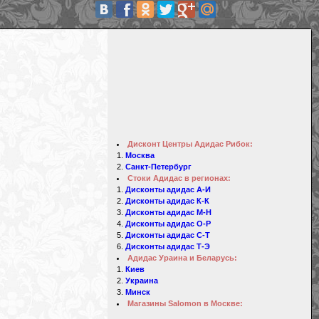
Дисконт Центры Адидас Рибок:
Москва
Санкт-Петербург
Стоки Адидас в регионах:
Дисконты адидас А-И
Дисконты адидас К-К
Дисконты адидас М-Н
Дисконты адидас О-Р
Дисконты адидас С-Т
Дисконты адидас Т-Э
Адидас Ураина и Беларусь:
Киев
Украина
Минск
Магазины Salomon в Москве: