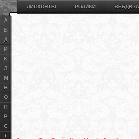
ДИСКОНТЫ
РОЛИКИ
ВЕБДИЗ
А
Б
Д
И
К
Л
М
Н
О
П
Р
С
Т