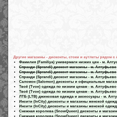
Другие магазины - дисконты, стоки и аутлеты рядом с
Фамилия (Familiya) универмаги низких цен - м. Алт
Спранди (Sprandi) дисконт магазины - м. Алтуфьево
Спранди (Sprandi) дисконт магазины - м. Алтуфьево
Спранди (Sprandi) дисконт магазины - м. Алтуфьево
Саломон (Salomon) дисконты и официальные магаз
Твоё (Tvoe) одежда по низким ценам - м. Алтуфьево
Твоё (Tvoe) одежда по низким ценам - м. Алтуфьево
ЛТБ (LTB) джинсовая одежда и аксессуары - м. Алт
Инсити (InCity) дисконты и магазины женской одеж
Инсити (InCity) дисконты и магазины женской одеж
Снежная королева (SnowQueen) дисконты и магазин
Снежная королева (SnowQueen) дисконты и магазин