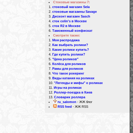
Стоковые магазины 7:
стоковый магазин Sela
стоковые магазины Savage
Дисконт магазин Sasch
сток colin's в Москве
сток R2 в Москве
Таможенный конфискат
Смотрите также:
Моя распродажа
Как выбрать ролики?
Какие ролики купить?
Где купить ролики?
"Цена роликов"
Колёса для роликов
Рамы для роликов
Что такое рокеринг
Виды катания на роликах
"Легенды и мифы" о роликах
Игры на роликах
Роллер-поездка в Киев
Словарик роллера
ru_salomon
- ЖЖ блог
RSS feed
- ЖЖ RSS