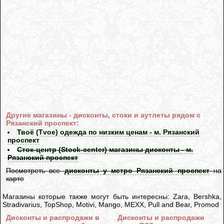
Другие магазины - дисконты, стоки и аутлеты рядом с
Рязанский проспект:
Твоё (Tvoe) одежда по низким ценам - м. Рязанский
проспект
Сток-центр (Stock-center) магазины дисконты - м.
Рязанский проспект
Посмотреть все
дисконты у метро Рязанский проспект
на
карте
Магазины которые также могут быть интересны: Zara, Bershka,
Stradivarius, TopShop, Motivi, Mango, MEXX, Pull and Bear, Promod
Дисконты и распродажи в
Дисконты и распродажи