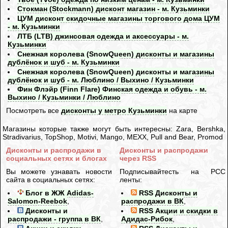
Стокман (Stockmann) дисконт магазин - м. Кузьминки
ЦУМ дисконт скидочные магазины торгового дома ЦУМ
- м. Кузьминки
ЛТБ (LTB) джинсовая одежда и аксессуары - м.
Кузьминки
Снежная королева (SnowQueen) дисконты и магазины
дублёнок и шуб - м. Кузьминки
Снежная королева (SnowQueen) дисконты и магазины
дублёнок и шуб - м. Люблино / Выхино / Кузьминки
Фин Флэйр (Finn Flare) Финская одежда и обувь - м.
Выхино / Кузьминки / Люблино
Посмотреть все
дисконты у метро Кузьминки
на карте
Магазины которые также могут быть интересны: Zara, Bershka,
Stradivarius, TopShop, Motivi, Mango, MEXX, Pull and Bear, Promod
Дисконты и распродажи в
Дисконты и распродажи
социальных сетях и блогах
через RSS
Вы можете узнавать новости
Подписывайтесть на РСС
сайта в социальных сетях:
ленты:
Блог в ЖЖ Adidas-
RSS Дисконты и
Salomon-Reebok
,
распродажи в ВК
,
Дисконты и
RSS Акции и скидки в
распродажи - группа в ВК
,
Адидас-Рибок
,