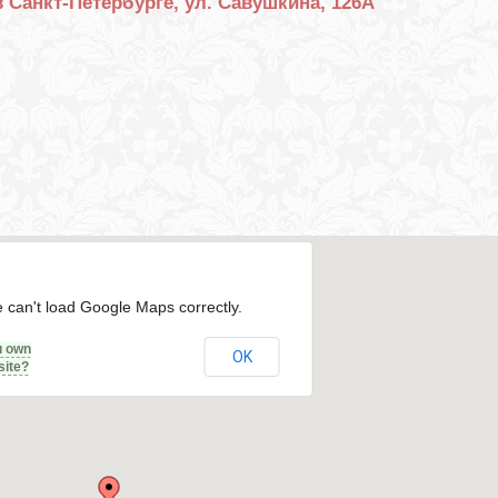
 Санкт-Петербурге, ул. Савушкина, 126А
 can't load Google Maps correctly.
u own
OK
site?