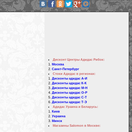
Дисконт Центры Адидас Рибок:
Москва
Санкт-Петербург
Стоки Адидас в регионах:
Дисконты адидас А-И
Дисконты адидас К-К
Дисконты адидас М-Н
Дисконты адидас О-Р
Дисконты адидас С-Т
Дисконты адидас Т-Э
Адидас Ураина и Беларусь:
Киев
Украина
Минск
Магазины Salomon в Москве: