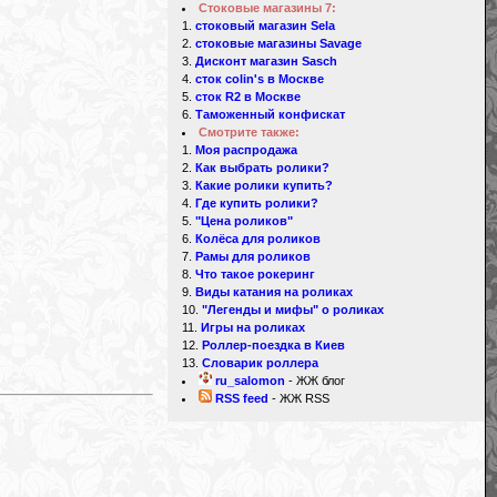
Стоковые магазины 7:
стоковый магазин Sela
стоковые магазины Savage
Дисконт магазин Sasch
сток colin's в Москве
сток R2 в Москве
Таможенный конфискат
Смотрите также:
Моя распродажа
Как выбрать ролики?
Какие ролики купить?
Где купить ролики?
"Цена роликов"
Колёса для роликов
d
Рамы для роликов
Что такое рокеринг
Виды катания на роликах
"Легенды и мифы" о роликах
Игры на роликах
Роллер-поездка в Киев
Словарик роллера
ru_salomon
- ЖЖ блог
RSS feed
- ЖЖ RSS