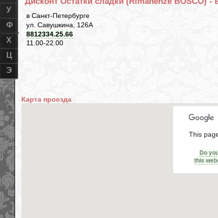
Дисконт Остатки сладки (Rimanenze BOSCO) - в
У
в Санкт-Петербурге
ул. Савушкина, 126А
Ф
8812334.25.66
Х
11.00-22.00
Ц
Э
Карта проезда
This page
Do yo
this web