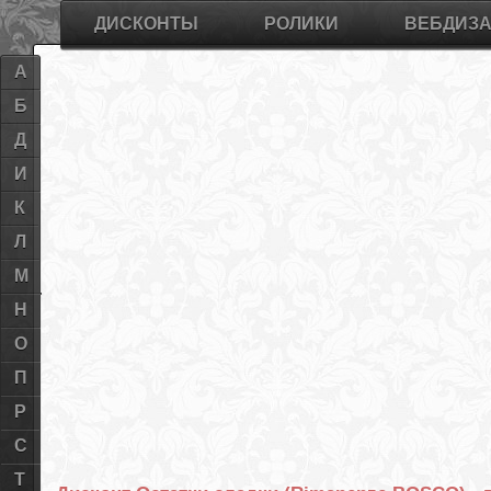
ДИСКОНТЫ
РОЛИКИ
ВЕБДИЗ
А
Б
Д
И
К
Л
М
Н
О
П
Р
С
Т