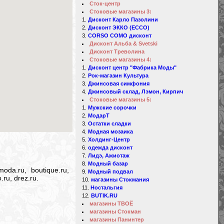
Сток-центр
Стоковые магазины 3:
Дисконт Карло Пазолини
Дисконт ЭККО (ECCO)
CORSO COMO дисконт
Дисконт Альба & Svetski
Дисконт Треволина
Стоковые магазины 4:
Дисконт центр "Фабрика Моды"
Рок-магазин Культура
Джинсовая симфония
Джинсовый склад, Лэмон, Кирпич
Стоковые магазины 5:
Мужские сорочки
МодарТ
Остатки сладки
Модная мозаика
Холдинг-Центр
одежда дисконт
Лидэ, Ажиотаж
Модный базар
oda.ru, boutique.ru,
Модный подвал
.ru, drez.ru.
магазины Стокмания
Ностальгия
BUTIK.RU
магазины ТВОЁ
магазины Стокман
магазины Панинтер