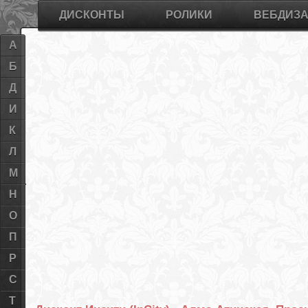
ДИСКОНТЫ
РОЛИКИ
ВЕБДИЗ
А
Б
Д
И
К
Л
М
Н
О
П
Р
С
Т