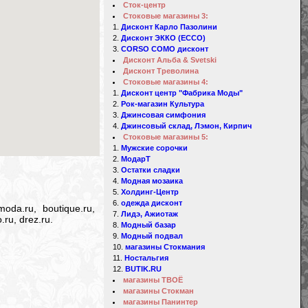
Сток-центр
Стоковые магазины 3:
Дисконт Карло Пазолини
Дисконт ЭККО (ECCO)
CORSO COMO дисконт
Дисконт Альба & Svetski
Дисконт Треволина
Стоковые магазины 4:
Дисконт центр "Фабрика Моды"
Рок-магазин Культура
Джинсовая симфония
Джинсовый склад, Лэмон, Кирпич
Стоковые магазины 5:
Мужские сорочки
МодарТ
Остатки сладки
Модная мозаика
Холдинг-Центр
одежда дисконт
oda.ru, boutique.ru,
Лидэ, Ажиотаж
.ru, drez.ru.
Модный базар
Модный подвал
магазины Стокмания
Ностальгия
BUTIK.RU
магазины ТВОЁ
магазины Стокман
магазины Панинтер