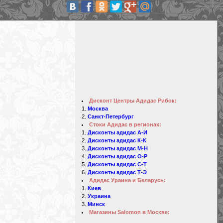
Дисконт Центры Адидас Рибок:
Москва
Санкт-Петербург
Стоки Адидас в регионах:
Дисконты адидас А-И
Дисконты адидас К-К
Дисконты адидас М-Н
Дисконты адидас О-Р
Дисконты адидас С-Т
Дисконты адидас Т-Э
Адидас Ураина и Беларусь:
Киев
Украина
Минск
Магазины Salomon в Москве: