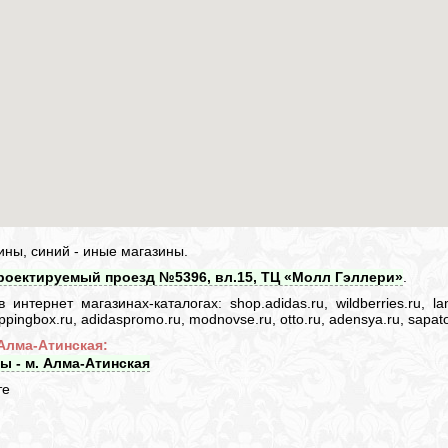
ины, синий - иные магазины.
 Проектируемый проезд №5396, вл.15, ТЦ «Молл Гэллери»
.
нтернет магазинах-каталогах: shop.adidas.ru, wildberries.ru, lam
 shoppingbox.ru, adidaspromo.ru, modnovse.ru, otto.ru, adensya.ru, sapato
 Алма-Атинская:
ы - м. Алма-Атинская
те