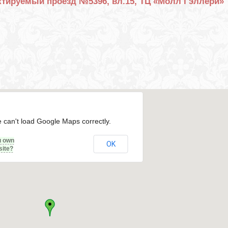
ектируемый проезд №5396, вл.15, ТЦ «Молл Гэллери»
 can't load Google Maps correctly.
u own
OK
site?