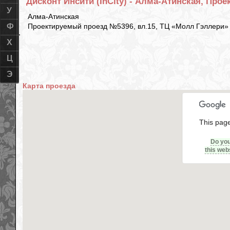
Дисконт Инсити (InCity) - Алма-Атинская, Про
У
Алма-Атинская
Проектируемый проезд №5396, вл.15, ТЦ «Молл Гэллери»
Ф
Х
Ц
Э
Карта проезда
This page
Do yo
this web