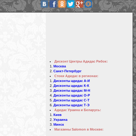
Дисконт Центры Адидас Рибок:
Москва
Санкт-Петербург
Стоки Адидас в регионах:
Дисконты адидас А-И
Дисконты адидас К-К
Дисконты адидас М-Н
Дисконты адидас О-Р
Дисконты адидас С-Т
Дисконты адидас Т-Э
Адидас Ураина и Беларусь:
Киев
Украина
Минск
Магазины Salomon в Москве: