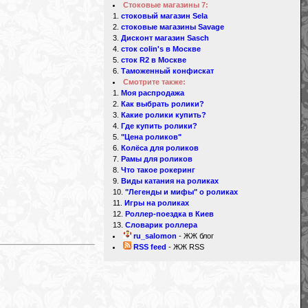
Стоковые магазины 7:
стоковый магазин Sela
стоковые магазины Savage
Дисконт магазин Sasch
сток colin's в Москве
сток R2 в Москве
Таможенный конфискат
Смотрите также:
Моя распродажа
Как выбрать ролики?
Какие ролики купить?
Где купить ролики?
"Цена роликов"
Колёса для роликов
d
Рамы для роликов
Что такое рокеринг
Виды катания на роликах
"Легенды и мифы" о роликах
Игры на роликах
Роллер-поездка в Киев
Словарик роллера
ru_salomon
- ЖЖ блог
RSS feed
- ЖЖ RSS