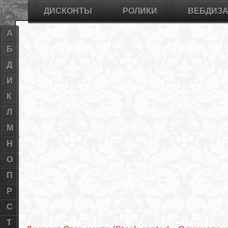
ДИСКОНТЫ
РОЛИКИ
ВЕБДИЗ
А
Б
Д
И
К
Л
М
Н
О
П
Р
С
Т