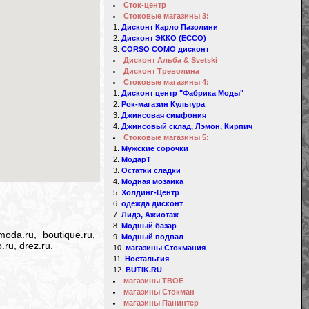
Сток-центр
Стоковые магазины 3:
Дисконт Карло Пазолини
Дисконт ЭККО (ECCO)
CORSO COMO дисконт
Дисконт Альба & Svetski
Дисконт Треволина
Стоковые магазины 4:
Дисконт центр "Фабрика Моды"
Рок-магазин Культура
Джинсовая симфония
Джинсовый склад, Лэмон, Кирпич
Стоковые магазины 5:
Мужские сорочки
МодарТ
Остатки сладки
Модная мозаика
Холдинг-Центр
одежда дисконт
Лидэ, Ажиотаж
Модный базар
oda.ru, boutique.ru,
Модный подвал
.ru, drez.ru.
магазины Стокмания
Ностальгия
BUTIK.RU
магазины ТВОЁ
магазины Стокман
магазины Панинтер