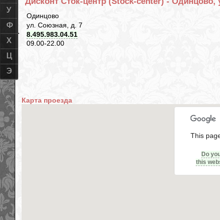
Дисконт Сток-центр (Stock-center) - Одинцово, 
У
Одинцово
ул. Союзная, д. 7
Ф
8.495.983.04.51
Х
09.00-22.00
Ц
Э
Карта проезда
This page
Do yo
this web