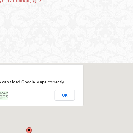
ул. Союзная, д. 7
 can't load Google Maps correctly.
u own
OK
site?