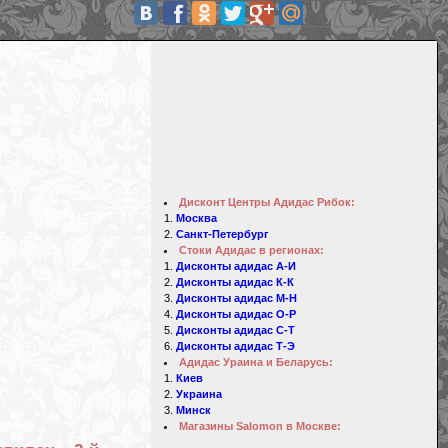
Дисконт Центры Адидас Рибок:
Москва
Санкт-Петербург
Стоки Адидас в регионах:
Дисконты адидас А-И
Дисконты адидас К-К
Дисконты адидас М-Н
Дисконты адидас О-Р
Дисконты адидас С-Т
Дисконты адидас Т-Э
Адидас Ураина и Беларусь:
Киев
Украина
Минск
Магазины Salomon в Москве: