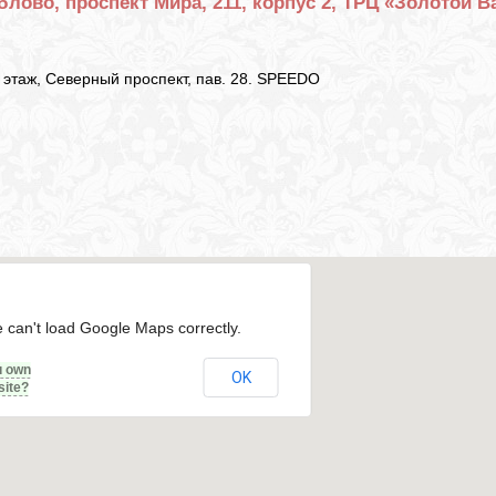
лово, проспект Мира, 211, корпус 2, ТРЦ «Золотой В
й этаж, Северный проспект, пав. 28. SPEEDO
 can't load Google Maps correctly.
u own
OK
site?