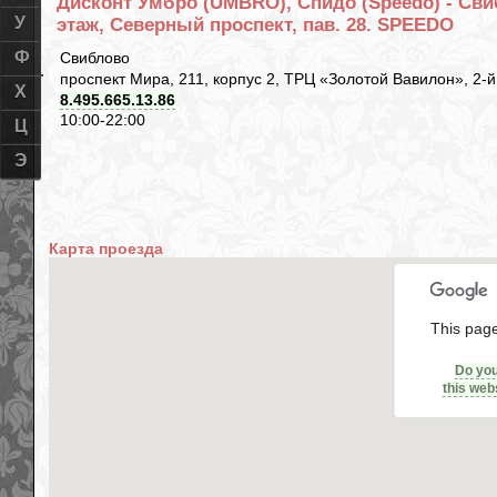
Дисконт Умбро (UMBRO), Спидо (Speedo) - Свиб
У
этаж, Северный проспект, пав. 28. SPEEDO
Ф
Свиблово
проспект Мира, 211, корпус 2, ТРЦ «Золотой Вавилон», 2-
Х
8.495.665.13.86
10:00-22:00
Ц
Э
Карта проезда
This page
Do yo
this web