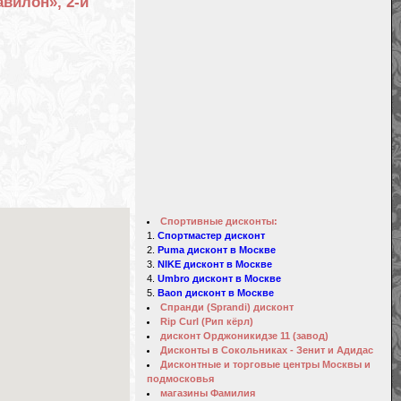
авилон», 2-й
Спортивные дисконты:
Спортмастер дисконт
Puma дисконт в Москве
NIKE дисконт в Москве
Umbro дисконт в Москве
Baon дисконт в Москве
Спранди (Sprandi) дисконт
Rip Curl (Рип кёрл)
дисконт Орджоникидзе 11 (завод)
Дисконты в Сокольниках - Зенит и Адидас
Дисконтные и торговые центры Москвы и
подмосковья
магазины Фамилия