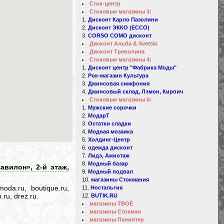
Сток-центр
Стоковые магазины 3:
Дисконт Карло Пазолини
Дисконт ЭККО (ECCO)
CORSO COMO дисконт
Дисконт Альба & Svetski
Дисконт Треволина
Стоковые магазины 4:
Дисконт центр "Фабрика Моды"
Рок-магазин Культура
Джинсовая симфония
Джинсовый склад, Лэмон, Кирпич
Стоковые магазины 5:
Мужские сорочки
МодарТ
Остатки сладки
Модная мозаика
Холдинг-Центр
одежда дисконт
Лидэ, Ажиотаж
Модный базар
авилон», 2-й этаж,
Модный подвал
магазины Стокмания
oda.ru, boutique.ru,
Ностальгия
.ru, drez.ru.
BUTIK.RU
магазины ТВОЁ
магазины Стокман
магазины Панинтер