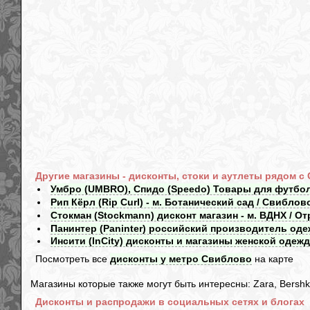
Другие магазины - дисконты, стоки и аутлеты рядом с
Умбро (UMBRO), Спидо (Speedo) Товары для футбол
Рип Кёрл (Rip Curl) - м. Ботанический сад / Свиблов
Стокман (Stockmann) дисконт магазин - м. ВДНХ / О
Панинтер (Paninter) российский производитель оде
Инсити (InCity) дисконты и магазины женской одежд
Посмотреть все
дисконты у метро Свиблово
на карте
Магазины которые также могут быть интересны: Zara, Bershka,
Дисконты и распродажи в социальных сетях и блогах