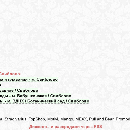
 Свиблово:
а и плавания - м. Свиблово
о
традное / Свиблово
жды - м. Бабушкинская / Свиблово
ы - м. ВДНХ / Ботанический сад / Свиблово
 Stradivarius, TopShop, Motivi, Mango, MEXX, Pull and Bear, Promo
Дисконты и распродажи через RSS