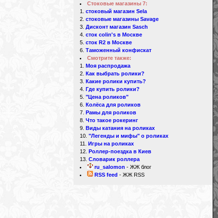
Стоковые магазины 7:
стоковый магазин Sela
стоковые магазины Savage
Дисконт магазин Sasch
сток colin's в Москве
сток R2 в Москве
Таможенный конфискат
Смотрите также:
Моя распродажа
Как выбрать ролики?
Какие ролики купить?
Где купить ролики?
"Цена роликов"
Колёса для роликов
Рамы для роликов
Что такое рокеринг
Виды катания на роликах
"Легенды и мифы" о роликах
Игры на роликах
Роллер-поездка в Киев
Словарик роллера
ru_salomon
- ЖЖ блог
RSS feed
- ЖЖ RSS
d