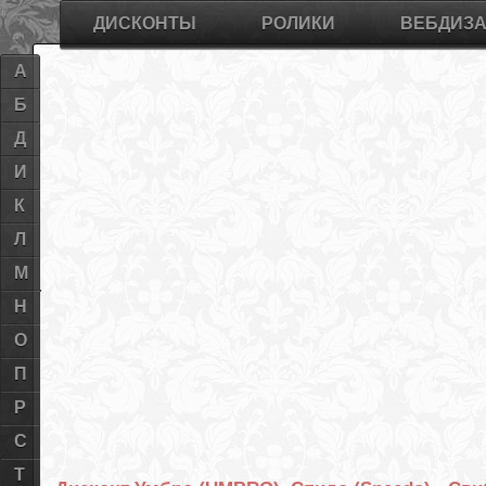
ДИСКОНТЫ
РОЛИКИ
ВЕБДИЗ
А
Б
Д
И
К
Л
М
Н
О
П
Р
С
Т