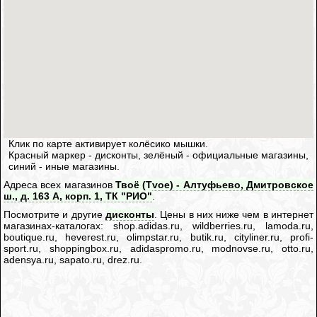
Клик по карте активирует колёсико мышки.
Красный маркер - дисконты, зелёный - официальные магазины,
синий - иные магазины.
Адреса всех магазинов
Твоё (Tvoe) - Алтуфьево, Дмитровское
ш., д. 163 А, корп. 1, ТК "РИО"
.
Посмотрите и другие
дисконты
. Цены в них ниже чем в интернет
магазинах-каталогах: shop.adidas.ru, wildberries.ru, lamoda.ru,
boutique.ru, heverest.ru, olimpstar.ru, butik.ru, cityliner.ru, profi-
sport.ru, shoppingbox.ru, adidaspromo.ru, modnovse.ru, otto.ru,
adensya.ru, sapato.ru, drez.ru.