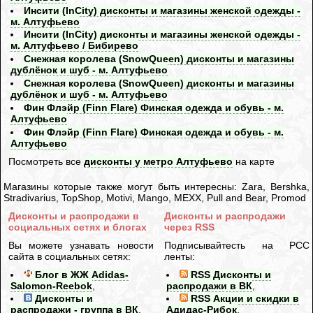
Инсити (InCity) дисконты и магазины женской одежды -
м. Алтуфьево
Инсити (InCity) дисконты и магазины женской одежды -
м. Алтуфьево / Бибирево
Снежная королева (SnowQueen) дисконты и магазины
дублёнок и шуб - м. Алтуфьево
Снежная королева (SnowQueen) дисконты и магазины
дублёнок и шуб - м. Алтуфьево
Фин Флэйр (Finn Flare) Финская одежда и обувь - м.
Алтуфьево
Фин Флэйр (Finn Flare) Финская одежда и обувь - м.
Алтуфьево
Посмотреть все
дисконты у метро Алтуфьево
на карте
Магазины которые также могут быть интересны: Zara, Bershka,
Stradivarius, TopShop, Motivi, Mango, MEXX, Pull and Bear, Promod
Дисконты и распродажи в
Дисконты и распродажи
социальных сетях и блогах
через RSS
Вы можете узнавать новости
Подписывайтесть на РСС
сайта в социальных сетях:
ленты:
Блог в ЖЖ Adidas-
RSS Дисконты и
Salomon-Reebok
,
распродажи в ВК
,
Дисконты и
RSS Акции и скидки в
распродажи - группа в ВК
,
Адидас-Рибок
,