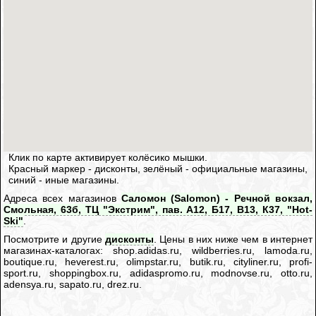
Клик по карте активирует колёсико мышки.
Красный маркер - дисконты, зелёный - официальные магазины,
синий - иные магазины.
Адреса всех магазинов
Саломон (Salomon) - Речной вокзал,
Смольная, 63б, ТЦ "Экстрим", пав. А12, Б17, В13, К37, "Hot-
Ski"
.
Посмотрите и другие
дисконты
. Цены в них ниже чем в интернет
магазинах-каталогах: shop.adidas.ru, wildberries.ru, lamoda.ru,
boutique.ru, heverest.ru, olimpstar.ru, butik.ru, cityliner.ru, profi-
sport.ru, shoppingbox.ru, adidaspromo.ru, modnovse.ru, otto.ru,
adensya.ru, sapato.ru, drez.ru.