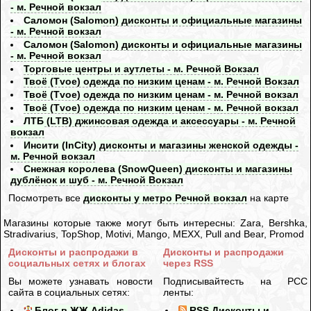
- м. Речной вокзал
Саломон (Salomon) дисконты и официальные магазины
- м. Речной вокзал
Саломон (Salomon) дисконты и официальные магазины
- м. Речной вокзал
Торговые центры и аутлеты - м. Речной Вокзал
Твоё (Tvoe) одежда по низким ценам - м. Речной Вокзал
Твоё (Tvoe) одежда по низким ценам - м. Речной вокзал
Твоё (Tvoe) одежда по низким ценам - м. Речной вокзал
ЛТБ (LTB) джинсовая одежда и аксессуары - м. Речной
вокзал
Инсити (InCity) дисконты и магазины женской одежды -
м. Речной вокзал
Снежная королева (SnowQueen) дисконты и магазины
дублёнок и шуб - м. Речной Вокзал
Посмотреть все
дисконты у метро Речной вокзал
на карте
Магазины которые также могут быть интересны: Zara, Bershka,
Stradivarius, TopShop, Motivi, Mango, MEXX, Pull and Bear, Promod
Дисконты и распродажи в
Дисконты и распродажи
социальных сетях и блогах
через RSS
Вы можете узнавать новости
Подписывайтесть на РСС
сайта в социальных сетях:
ленты:
Блог в ЖЖ Adidas-
RSS Дисконты и