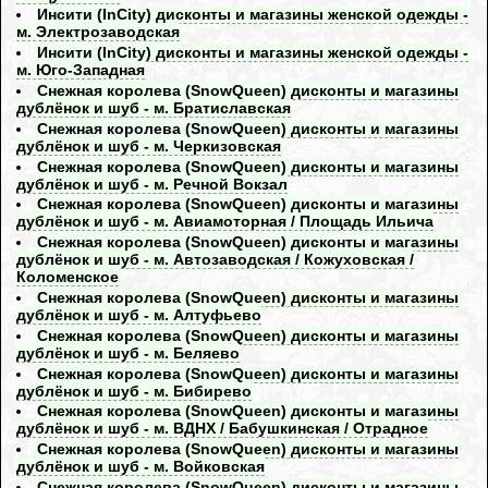
Инсити (InCity) дисконты и магазины женской одежды -
м. Электрозаводская
Инсити (InCity) дисконты и магазины женской одежды -
м. Юго-Западная
Снежная королева (SnowQueen) дисконты и магазины
дублёнок и шуб - м. Братиславская
Снежная королева (SnowQueen) дисконты и магазины
дублёнок и шуб - м. Черкизовская
Снежная королева (SnowQueen) дисконты и магазины
дублёнок и шуб - м. Речной Вокзал
Снежная королева (SnowQueen) дисконты и магазины
дублёнок и шуб - м. Авиамоторная / Площадь Ильича
Снежная королева (SnowQueen) дисконты и магазины
дублёнок и шуб - м. Автозаводская / Кожуховская /
Коломенское
Снежная королева (SnowQueen) дисконты и магазины
дублёнок и шуб - м. Алтуфьево
Снежная королева (SnowQueen) дисконты и магазины
дублёнок и шуб - м. Беляево
Снежная королева (SnowQueen) дисконты и магазины
дублёнок и шуб - м. Бибирево
Снежная королева (SnowQueen) дисконты и магазины
дублёнок и шуб - м. ВДНХ / Бабушкинская / Отрадное
Снежная королева (SnowQueen) дисконты и магазины
дублёнок и шуб - м. Войковская
Снежная королева (SnowQueen) дисконты и магазины