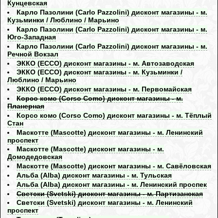
Кунцевская
Карло Пазолини (Carlo Pazzolini) дисконт магазины - м.
Кузьминки / Люблино / Марьино
Карло Пазолини (Carlo Pazzolini) дисконт магазины - м.
Юго-Западная
Карло Пазолини (Carlo Pazzolini) дисконт магазины - м.
Речной Вокзал
ЭККО (ECCO) дисконт магазины - м. Автозаводская
ЭККО (ECCO) дисконт магазины - м. Кузьминки /
Люблино / Марьино
ЭККО (ECCO) дисконт магазины - м. Первомайская
Корсо комо (Corso Como) дисконт магазины - м.
Планерная
Корсо комо (Corso Como) дисконт магазины - м. Тёплый
Стан
Маскотте (Mascotte) дисконт магазины - м. Ленинский
проспект
Маскотте (Mascotte) дисконт магазины - м.
Домодедовская
Маскотте (Mascotte) дисконт магазины - м. Савёловская
Альба (Alba) дисконт магазины - м. Тульская
Альба (Alba) дисконт магазины - м. Ленинский проспек
Светски (Svetski) дисконт магазины - м. Партизанская
Светски (Svetski) дисконт магазины - м. Ленинский
проспект