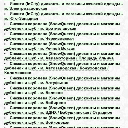
Инсити (InCity) дисконты и магазины женской одежды -
м. Электрозаводская
Инсити (InCity) дисконты и магазины женской одежды -
м. Юго-Западная
Снежная королева (SnowQueen) дисконты и магазины
дублёнок и шуб - м. Братиславская
Снежная королева (SnowQueen) дисконты и магазины
дублёнок и шуб - м. Черкизовская
Снежная королева (SnowQueen) дисконты и магазины
дублёнок и шуб - м. Речной Вокзал
Снежная королева (SnowQueen) дисконты и магазины
дублёнок и шуб - м. Авиамоторная / Площадь Ильича
Снежная королева (SnowQueen) дисконты и магазины
дублёнок и шуб - м. Автозаводская / Кожуховская /
Коломенское
Снежная королева (SnowQueen) дисконты и магазины
дублёнок и шуб - м. Алтуфьево
Снежная королева (SnowQueen) дисконты и магазины
дублёнок и шуб - м. Беляево
Снежная королева (SnowQueen) дисконты и магазины
дублёнок и шуб - м. Бибирево
Снежная королева (SnowQueen) дисконты и магазины
дублёнок и шуб - м. ВДНХ / Бабушкинская / Отрадное
Снежная королева (SnowQueen) дисконты и магазины
дублёнок и шуб - м. Войковская
Снежная королева (SnowQueen) дисконты и магазины