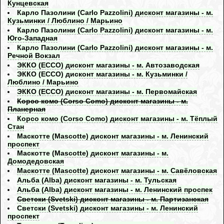
Кунцевская
Карло Пазолини (Carlo Pazzolini) дисконт магазины - м.
Кузьминки / Люблино / Марьино
Карло Пазолини (Carlo Pazzolini) дисконт магазины - м.
Юго-Западная
Карло Пазолини (Carlo Pazzolini) дисконт магазины - м.
Речной Вокзал
ЭККО (ECCO) дисконт магазины - м. Автозаводская
ЭККО (ECCO) дисконт магазины - м. Кузьминки /
Люблино / Марьино
ЭККО (ECCO) дисконт магазины - м. Первомайская
Корсо комо (Corso Como) дисконт магазины - м.
Планерная
Корсо комо (Corso Como) дисконт магазины - м. Тёплый
Стан
Маскотте (Mascotte) дисконт магазины - м. Ленинский
проспект
Маскотте (Mascotte) дисконт магазины - м.
Домодедовская
Маскотте (Mascotte) дисконт магазины - м. Савёловская
Альба (Alba) дисконт магазины - м. Тульская
Альба (Alba) дисконт магазины - м. Ленинский проспек
Светски (Svetski) дисконт магазины - м. Партизанская
Светски (Svetski) дисконт магазины - м. Ленинский
проспект